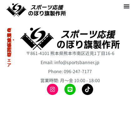
の
オ
そ
ご
ぼ
リ
の
利
り・
ジ
他
用
横
ナ
案
冷
断
ル
内
〒861-4101 熊本県熊本市南区近見1丁目16-6
幕
ウ
感
ェ
ポ
Email: info@sportsbanner.jp
ア
ア
初
ン
ス
Phone: 096-247-7177
冷
め
チ
リ
て
感
営業時間: 月〜金 10:00 - 18:00
ョ
ー
の
ポ
ト
ス
方
ン
の
テ
へ
チ
ぼ
ィ
ョ
り
ご
ッ
旗
注
昇
ク
文
華
バ
ミ
の
T
ル
ニ
流
シ
ー
の