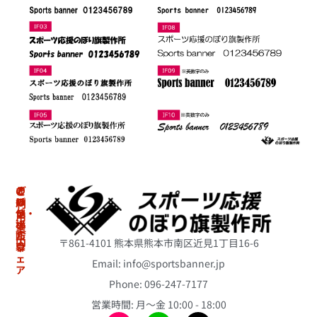
の
オ
そ
ご
ぼ
リ
の
利
り・
ジ
他
用
横
ナ
案
冷
断
ル
内
〒861-4101 熊本県熊本市南区近見1丁目16-6
幕
ウ
感
ェ
ポ
Email: info@sportsbanner.jp
ア
ア
初
ン
ス
Phone: 096-247-7177
冷
め
チ
リ
て
感
営業時間: 月〜金 10:00 - 18:00
ョ
ー
の