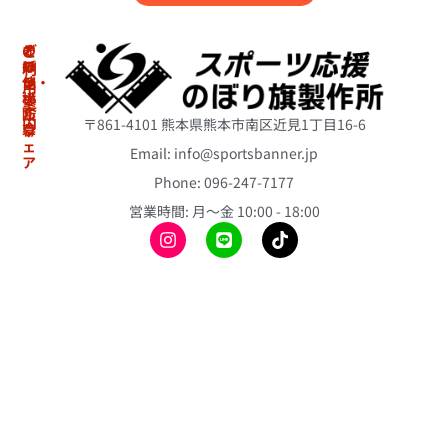
の
オ
そ
ご
ぼ
リ
の
利
り・
ジ
他
用
横
ナ
案
冷
断
ル
内
〒861-4101 熊本県熊本市南区近見1丁目16-6
幕
ウ
感
ェ
ポ
Email: info@sportsbanner.jp
ア
ア
初
ン
ス
Phone: 096-247-7177
冷
め
チ
リ
て
感
営業時間: 月〜金 10:00 - 18:00
ョ
ー
の
ポ
ト
ス
方
ン
の
テ
へ
チ
ぼ
ィ
ョ
り
ご
ッ
旗
注
昇
ク
文
華
バ
ミ
の
T
ル
ニ
流
シ
ー
の
れ
ャ
ン
ぼ
ツ
よ
り
折