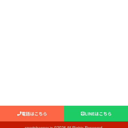
ナ
表
ー
シ
記
ャ
ラ
ワ
イ
ー
ト
サ
パ
ン
ー
ダ
カ
ル
ー
オ
ー
ダ
ー
タ
オ
ル
電話はこちら
LINEはこちら
sportsbanner.jp ©2026 All Rights Reserved.