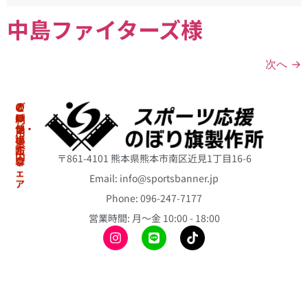
中島ファイターズ様
次へ
→
の
オ
そ
ご
ぼ
リ
の
利
り・
ジ
他
用
横
ナ
案
冷
断
ル
内
〒861-4101 熊本県熊本市南区近見1丁目16-6
幕
ウ
感
ェ
ポ
Email: info@sportsbanner.jp
ア
ア
初
ン
ス
Phone: 096-247-7177
冷
め
チ
リ
て
感
営業時間: 月〜金 10:00 - 18:00
ョ
ー
の
ポ
ト
ス
方
ン
の
テ
へ
チ
ぼ
ィ
ョ
り
ご
ッ
旗
注
昇
ク