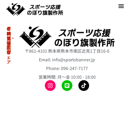
の
オ
そ
ご
ぼ
リ
の
利
り・
ジ
他
用
横
ナ
案
冷
断
ル
内
〒861-4101 熊本県熊本市南区近見1丁目16-6
幕
ウ
感
ェ
ポ
Email: info@sportsbanner.jp
ア
ア
初
ン
ス
Phone: 096-247-7177
冷
め
チ
リ
て
感
営業時間: 月〜金 10:00 - 18:00
ョ
ー
の
ポ
ト
ス
方
ン
の
テ
へ
チ
ぼ
ィ
ョ
り
ご
ッ
旗
注
昇
ク
文
華
バ
ミ
の
T
ル
ニ
流
シ
ー
の