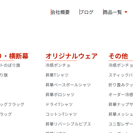
会社概要
ブログ
商品一覧
り・横断幕
オリジナルウェア
その他
トのぼり旗
冷感ポンチョ
冷感ポンチ
り旗
昇華Tシャツ
スティックバ
昇華ベースボールシャツ
折り畳みク
昇華ポロシャツ
オーダー冷
ッグフラッグ
ドライTシャツ
昇華ナップ
ラッグ
コットンTシャツ
昇華メッシ
昇華リバーシブルビブス
ユニ型レザ