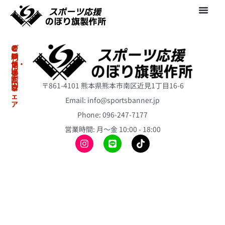
の
オ
そ
ご
ぼ
リ
の
利
り・
ジ
他
用
横
ナ
案
冷
断
ル
内
〒861-4101 熊本県熊本市南区近見1丁目16-6
幕
ウ
感
ェ
ポ
Email: info@sportsbanner.jp
ア
ア
初
ン
ス
Phone: 096-247-7177
冷
め
チ
リ
て
感
営業時間: 月〜金 10:00 - 18:00
ョ
ー
の
ポ
ト
ス
方
ン
の
テ
へ
チ
ぼ
ィ
ョ
り
ご
ッ
旗
注
昇
ク
文
華
バ
ミ
の
T
ル
ニ
流
シ
ー
の