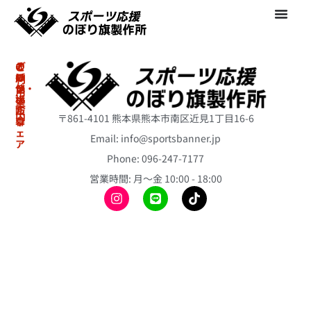
の
オ
そ
ご
ぼ
リ
の
利
り・
ジ
他
用
横
ナ
案
冷
断
ル
内
〒861-4101 熊本県熊本市南区近見1丁目16-6
幕
ウ
感
ェ
ポ
Email: info@sportsbanner.jp
ア
ア
初
ン
ス
Phone: 096-247-7177
冷
め
チ
リ
て
感
営業時間: 月〜金 10:00 - 18:00
ョ
ー
の
ポ
ト
ス
方
ン
の
テ
へ
チ
ぼ
ィ
ョ
り
ご
ッ
旗
注
昇
ク
文
華
バ
ミ
の
T
ル
ニ
流
シ
ー
の