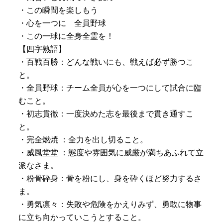
・この瞬間を楽しもう
・心を一つに 全員野球
・この一球に全身全霊を！
【四字熟語】
・百戦百勝：どんな戦いにも、戦えば必ず勝つこ
と。
・全員野球：チーム全員が心を一つにして試合に臨
むこと。
・初志貫徹：一度決めた志を最後まで貫き通すこ
と。
・完全燃焼 ：全力を出し切ること。
・威風堂堂 ：態度や雰囲気に威厳が満ちあふれて立
派なさま。
・粉骨砕身：骨を粉にし、身を砕くほど努力するさ
ま。
・勇気凛々：失敗や危険をかえりみず、勇敢に物事
に立ち向かっていこうとすること。