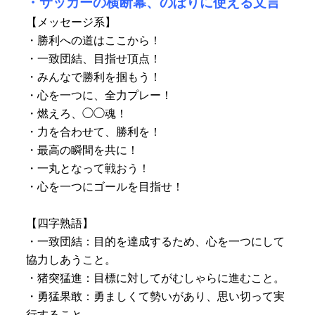
・
サッカーの横断幕、のぼりに使える文言
【メッセージ系】
・勝利への道はここから！
・一致団結、目指せ頂点！
・みんなで勝利を掴もう！
・心を一つに、全力プレー！
・燃えろ、◯◯魂！
・力を合わせて、勝利を！
・最高の瞬間を共に！
・一丸となって戦おう！
・心を一つにゴールを目指せ！
【四字熟語】
・一致団結：目的を達成するため、心を一つにして
協力しあうこと。
・猪突猛進：目標に対してがむしゃらに進むこと。
・勇猛果敢：勇ましくて勢いがあり、思い切って実
行すること。