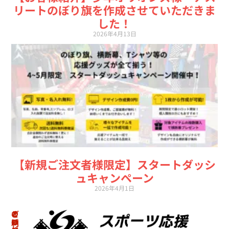
リートのぼり旗を作成させていただきま
した！
2026年4月13日
【新規ご注文者様限定】スタートダッシ
ュキャンペーン
2026年4月1日
の
オ
そ
ご
ぼ
リ
の
利