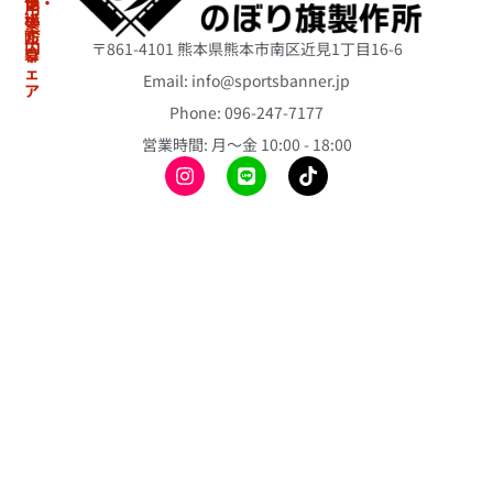
り・
ジ
他
用
横
ナ
案
冷
断
ル
内
〒861-4101 熊本県熊本市南区近見1丁目16-6
幕
ウ
感
ェ
ポ
Email: info@sportsbanner.jp
ア
ア
初
ン
ス
Phone: 096-247-7177
冷
め
チ
リ
て
感
営業時間: 月〜金 10:00 - 18:00
ョ
ー
の
ポ
ト
ス
方
ン
の
テ
へ
チ
ぼ
ィ
ョ
り
ご
ッ
旗
注
昇
ク
文
華
バ
ミ
の
T
ル
ニ
流
シ
ー
の
れ
ャ
ン
ぼ
ツ
よ
り
折
く
旗
昇
り
あ
華
畳
応
る
ベ
み
援
質