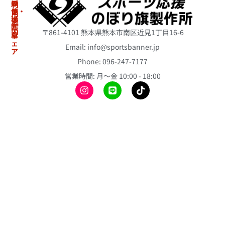
ぼ
リ
の
利
り・
ジ
他
用
横
ナ
案
冷
断
ル
内
〒861-4101 熊本県熊本市南区近見1丁目16-6
幕
ウ
感
ェ
ポ
Email: info@sportsbanner.jp
ア
ア
初
ン
ス
Phone: 096-247-7177
冷
め
チ
リ
て
感
営業時間: 月〜金 10:00 - 18:00
ョ
ー
の
ポ
ト
ス
方
ン
の
テ
へ
チ
ぼ
ィ
ョ
り
ご
ッ
旗
注
昇
ク
文
華
バ
ミ
の
T
ル
ニ
流
シ
ー
の
れ
ャ
ン
ぼ
ツ
よ
り
折
く
旗
昇
り
あ
華
畳
応
る
ベ