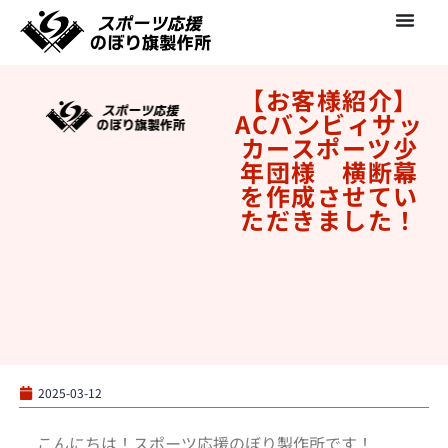
【お客様紹介】
ACバンビィサッ
カースポーツ少
年団様 横断幕
を作成させてい
ただきました！
2025-03-12
こんにちは！スポーツ応援のぼり製作所です！