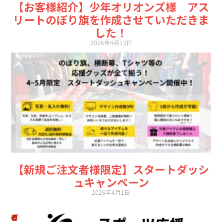
【お客様紹介】少年オリオンズ様 アス
リートのぼり旗を作成させていただきま
した！
2026年4月13日
【新規ご注文者様限定】スタートダッシ
ュキャンペーン
2026年4月1日
の
オ
そ
ご