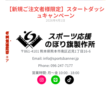
【新規ご注文者様限定】スタートダッシ
ュキャンペーン
2026年4月1日
の
オ
そ
ご
ぼ
リ
の
利
り・
ジ
他
用
横
ナ
案
冷
断
ル
内
〒861-4101 熊本県熊本市南区近見1丁目16-6
幕
ウ
感
ェ
ポ
Email: info@sportsbanner.jp
ア
ア
初
ン
ス
Phone: 096-247-7177
冷
め
チ
リ
て
感
営業時間: 月〜金 10:00 - 18:00
ョ
ー
の
ポ
ト
ス
方
ン
の
テ
へ
チ
ぼ
ィ
ョ
り
ご
ッ
旗
注
昇
ク
文
華
バ
ミ
の