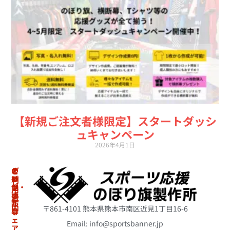
【新規ご注文者様限定】スタートダッシ
ュキャンペーン
2026年4月1日
の
オ
そ
ご
ぼ
リ
の
利
り・
ジ
他
用
横
ナ
案
冷
断
ル
内
〒861-4101 熊本県熊本市南区近見1丁目16-6
幕
ウ
感
ェ
ポ
Email: info@sportsbanner.jp
ア
ア