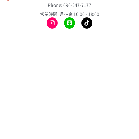
初
ン
ス
Phone: 096-247-7177
冷
め
チ
リ
て
感
営業時間: 月〜金 10:00 - 18:00
ョ
ー
の
ポ
ト
ス
方
ン
の
テ
へ
チ
ぼ
ィ
ョ
り
ご
ッ
旗
注
昇
ク
文
華
バ
ミ
の
T
ル
ニ
流
シ
ー
の
れ
ャ
ン
ぼ
ツ
よ
り
折
く
旗
昇
り
あ
華
畳
応
る
ベ
み
援
質
ー
ク
手
問
ス
ッ
旗
ボ
シ
カ
ー
横
ョ
ラ
ル
断